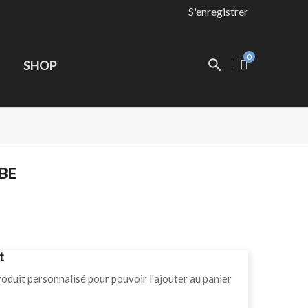
S'enregistrer
×
×
×
0
SHOP
ste
BE
t
roduit personnalisé pour pouvoir l'ajouter au panier