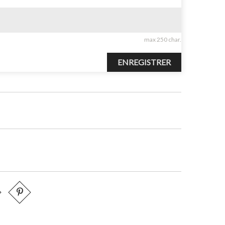
max 250 char.
ENREGISTRER