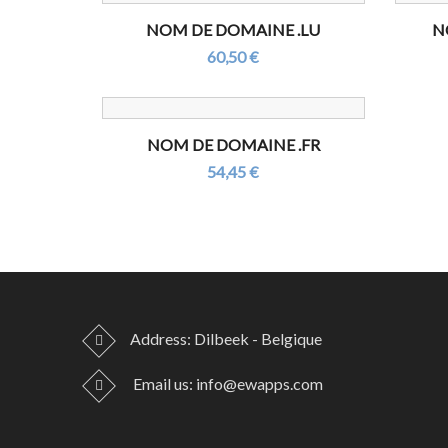
NOM DE DOMAINE .LU
N
60,50 €
NOM DE DOMAINE .FR
54,45 €
Address: Dilbeek - Belgique
Email us:
info@ewapps.com