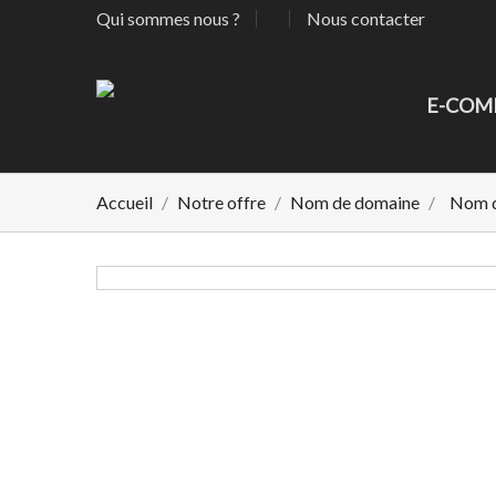
Qui sommes nous ?
Nous contacter
Aj
((
C
E-COM
Vou
((l
Accueil
Notre offre
Nom de domaine
Nom d